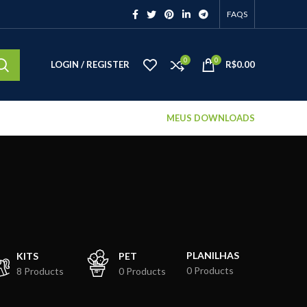
FAQS
0
0
LOGIN / REGISTER
R$
0.00
MEUS DOWNLOADS
PLANILHAS
KITS
PET
0 Products
8 Products
0 Products