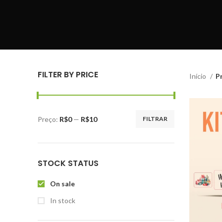
FILTER BY PRICE
Início
P
Preço:
R$0
—
R$10
FILTRAR
STOCK STATUS
On sale
In stock