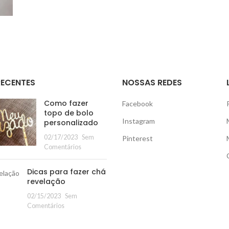
RECENTES
NOSSAS REDES
Como fazer
Facebook
topo de bolo
Instagram
personalizado
02/17/2023
Sem
Pinterest
Comentários
Dicas para fazer chá
revelação
02/15/2023
Sem
Comentários