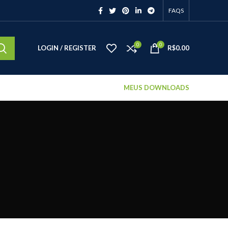
FAQS
0
0
LOGIN / REGISTER
R$
0.00
MEUS DOWNLOADS