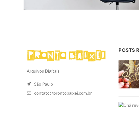
POSTS 
Arquivos Digitais
São Paulo
contato@prontobaixei.com.br